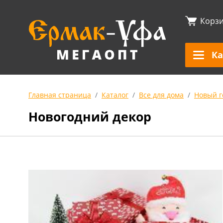
Корз
Ка
Главная страница
Каталог
Все для дома
Новый г
Новогодний декор