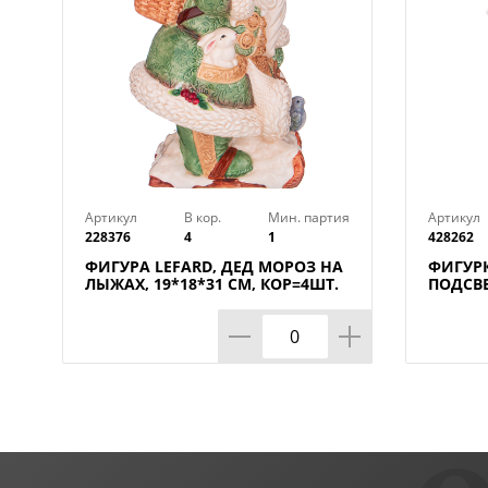
Артикул
В кор.
Мин. партия
Артикул
228376
4
1
428262
ФИГУРА LEFARD, ДЕД МОРОЗ НА
ФИГУРК
ЛЫЖАХ, 19*18*31 СМ, КОР=4ШТ.
ПОДСВЕ