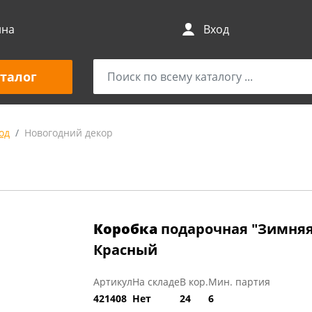
ина
Вход
талог
од
Новогодний декор
Коробка
подарочная "Зимняя 
Красный
Артикул
На складе
В кор.
Мин. партия
421408
Нет
24
6