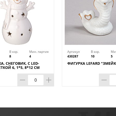
В кор.
Мин. партия
Артикул
В кор.
Ми
8
4
430287
10
5
А, СНЕГОВИК, С LED-
ФИГУРКА LEFARD "ЗМЕЙК
ТКОЙ 6, 1*5, 8*12 СМ