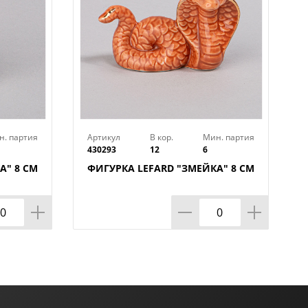
н. партия
Артикул
В кор.
Мин. партия
430293
12
6
А" 8 СМ
ФИГУРКА LEFARD "ЗМЕЙКА" 8 СМ