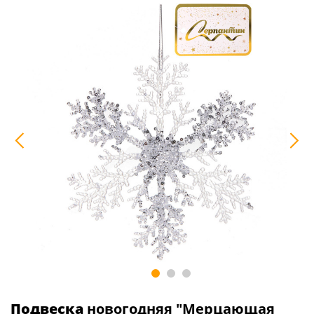
Подвеска
новогодняя "Мерцающая