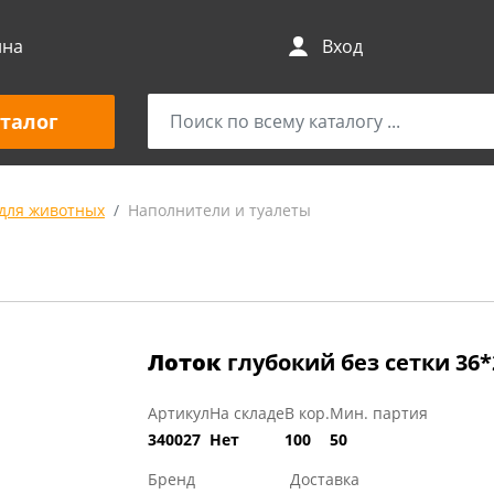
ина
Вход
талог
для животных
Наполнители и туалеты
Лоток
глубокий без сетки 36
Артикул
На складе
В кор.
Мин. партия
340027
Нет
100
50
Бренд
Доставка