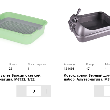
В кор.
Мин. партия
Артикул
В кор.
Ми
22
1
121436
17
1
уалет Барсик с сеткой,
Лоток, совок Верный дру
атива, М6932, 1/22
набор, Альтернатива, М3
1/17