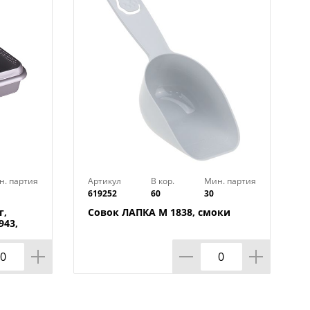
н. партия
Артикул
В кор.
Мин. партия
619252
60
30
г,
Совок ЛАПКА М 1838, смоки
943,