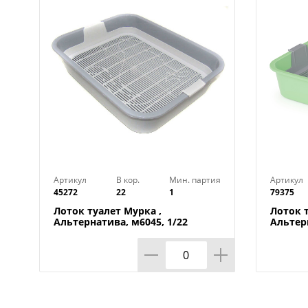
Артикул
В кор.
Мин. партия
Артикул
45272
22
1
79375
Лоток туалет Мурка ,
Лоток т
Альтернатива, м6045, 1/22
Альтерн