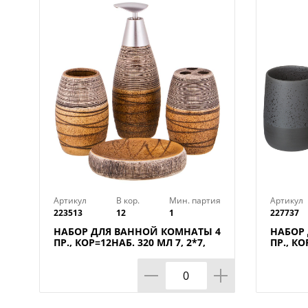
Артикул
В кор.
Мин. партия
Артикул
223513
12
1
227737
НАБОР ДЛЯ ВАННОЙ КОМНАТЫ 4
НАБОР
ПР., КОР=12НАБ. 320 МЛ 7, 2*7,
ПР., КО
2*19СМ
9*18СМ