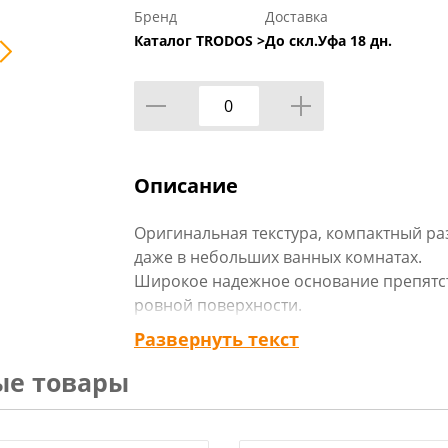
Бренд
Доставка
Каталог TRODOS >
До скл.Уфа 18 дн.
Описание
Оригинальная текстура, компактный ра
даже в небольших ванных комнатах.
Широкое надежное основание препятст
ровной поверхности.
Развернуть текст
Технические характеристики:
ые товары
Размер: 7,5 х 7,5 х 12 см
Подходит для DIY: да
Материал изделия: стекло