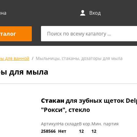
ина
Вход
талог
ры для ванной
Мыльницы, стаканы, дозаторы для мыла
ры для мыла
Стакан
для зубных щеток De
"Рокси", стекло
Артикул
На складе
В кор.
Мин. партия
258566
Нет
12
12