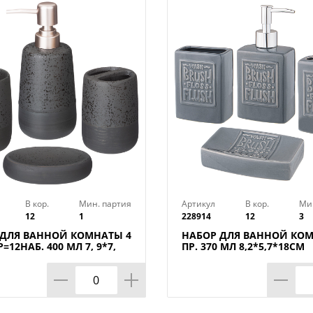
Вид упаковки: коробка
Цвет: дымчатый
Бренд: Delphinium
Страна-изготовитель: Китай
В кор.
Мин. партия
Артикул
В кор.
Ми
12
1
228914
12
3
 ДЛЯ ВАННОЙ КОМНАТЫ 4
НАБОР ДЛЯ ВАННОЙ КОМ
Р=12НАБ. 400 МЛ 7, 9*7,
ПР. 370 МЛ 8,2*5,7*18СМ