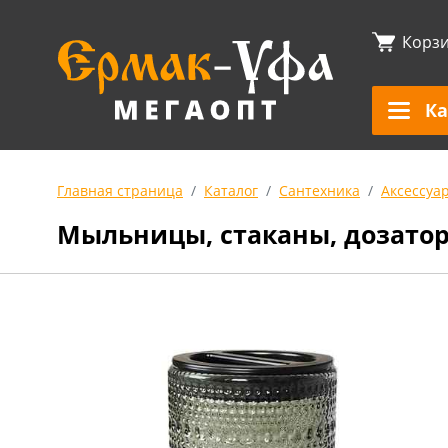
Корз
Ка
Главная страница
Каталог
Сантехника
Аксессуа
Мыльницы, стаканы, дозато