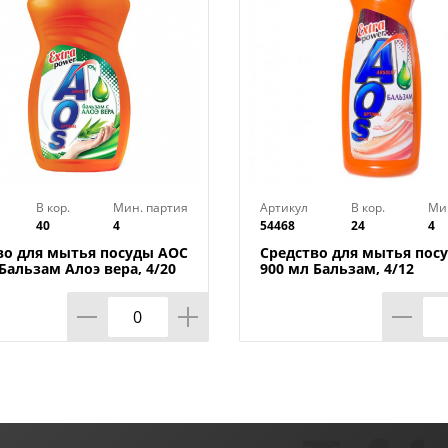
В кор.
Мин. партия
Артикул
В кор.
Ми
40
4
54468
24
4
во для мытья посуды АОС
Средство для мытья пос
Бальзам Алоэ вера, 4/20
900 мл Бальзам, 4/12