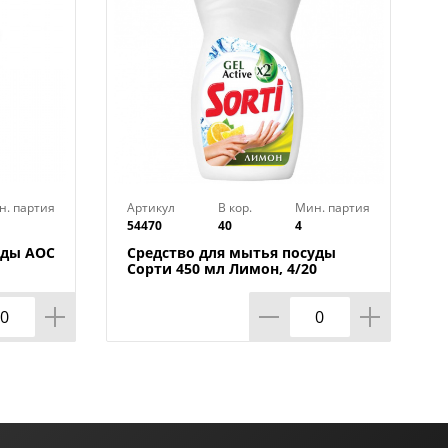
н. партия
Артикул
В кор.
Мин. партия
54470
40
4
уды АОС
Средство для мытья посуды
Сорти 450 мл Лимон, 4/20