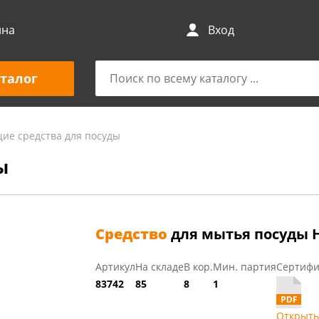
ина
Вход
талог
е средства для посуды
ы
Средство
для мытья посуды Ни
Артикул
На складе
В кор.
Мин. партия
Сертифи
83742
85
8
1
Открыть