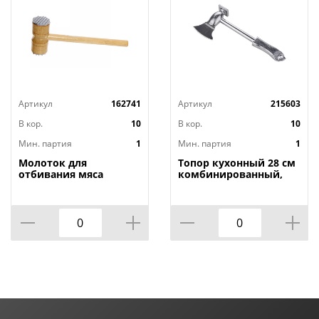
Артикул
162741
Артикул
215603
В кор.
10
В кор.
10
Мин. партия
1
Мин. партия
1
Молоток для
Топор кухонный 28 см
отбивания мяса
комбинированный,
деревянный 26см,
лезвие/отбивной
1/120
молоток, стальной,
1/50