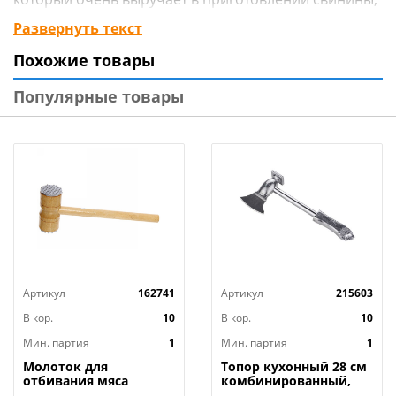
баранины или любого другого вида мяса. Удобная
Развернуть текст
ручка не позволит выскользнуть молотку-топорику
Похожие товары
из руки, изделие очень просто мыть и хранить.
Популярные товары
Технические характеристики:
Тип товара : Топор кухонный
Бренд : SATOSHI
Материал : Нержавеющая сталь
Размер упаковки : 26,3х10,4х6,1 см
Размер : 26х10 см
Вес в упаковке : 0,31 кг
Страна производства : Китай
Артикул
162741
Артикул
215603
В кор.
10
В кор.
10
Мин. партия
1
Мин. партия
1
Молоток для
Топор кухонный 28 см
отбивания мяса
комбинированный,
деревянный 26см,
лезвие/отбивной