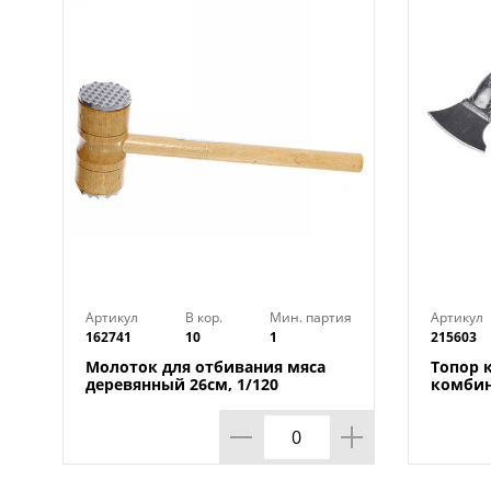
Артикул
В кор.
Мин. партия
Артикул
162741
10
1
215603
Молоток для отбивания мяса
Топор 
деревянный 26см, 1/120
комбин
отбивн
1/50