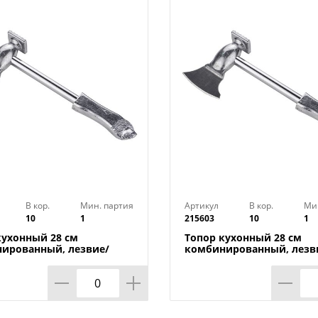
В кор.
Мин. партия
Артикул
В кор.
Ми
10
1
215603
10
1
кухонный 28 см
Топор кухонный 28 см
ированный, лезвие/
комбинированный, лезв
ой молоток, стальной,
отбивной молоток, стал
1/50