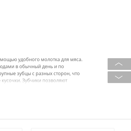
омощью удобного молотка для мяса.
людами в обычный день и по
рупные зубцы с разных сторон, что
 кусочки. Зубчики позволяют
ания, отлично справляются с
 промывайте молоток в проточной
и просушивайте.
.