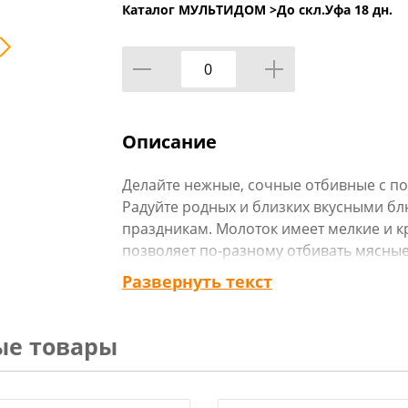
Каталог МУЛЬТИДОМ >
До скл.Уфа 18 дн.
Описание
Делайте нежные, сочные отбивные с п
Радуйте родных и близких вкусными б
праздникам. Молоток имеет мелкие и к
позволяет по-разному отбивать мясные
прикладывать меньше усилий для отбив
Развернуть текст
жилками и твердыми кусками.
После каждого применения тщательно
воде с жидкими моющими средствами 
ые товары
Изготовлено из алюминия. Длина 20 см