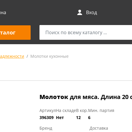
ина
Вход
талог
адлежности
Молотки кухонные
Молоток
для мяса. Длина 20 
Артикул
На складе
В кор.
Мин. партия
396309
Нет
12
6
Бренд
Доставка