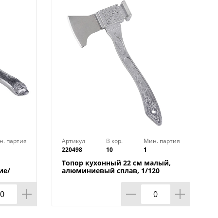
н. партия
Артикул
В кор.
Мин. партия
220498
10
1
Топор кухонный 22 см малый,
ие/
алюминиевый сплав, 1/120
ьной,