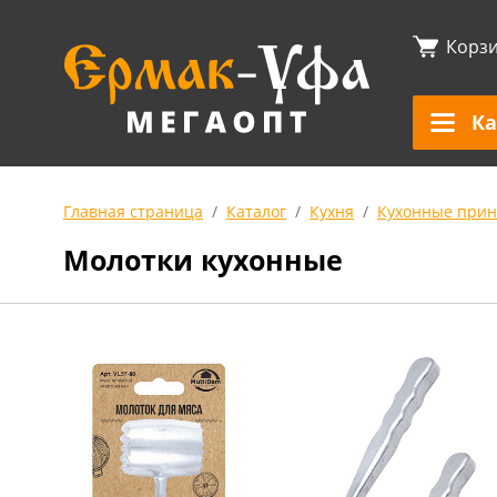
Корз
Ка
Главная страница
Каталог
Кухня
Кухонные прин
Молотки кухонные