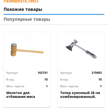
Развернуть текст
использованием жидких моющих средств
Похожие товары
Изготовлен из алюминия.
Популярные товары
Артикул
162741
Артикул
215603
В кор.
10
В кор.
10
Мин. партия
1
Мин. партия
1
Молоток для
Топор кухонный 28 см
отбивания мяса
комбинированный,
деревянный 26см,
лезвие/отбивной
1/120
молоток, стальной,