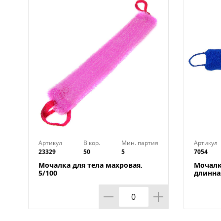
Артикул
В кор.
Мин. партия
Артикул
23329
50
5
7054
Мочалка для тела махровая,
Мочалк
5/100
длинная