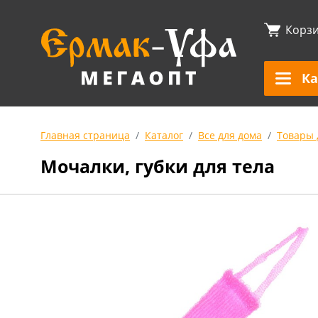
Корз
Ка
Главная страница
Каталог
Все для дома
Товары 
Мочалки, губки для тела