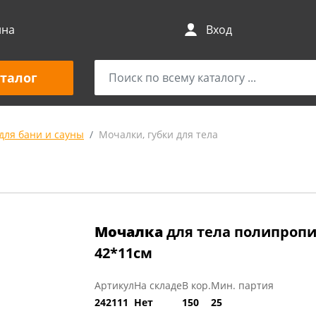
ина
Вход
талог
для бани и сауны
Мочалки, губки для тела
Мочалка
для тела полипропи
42*11см
Артикул
На складе
В кор.
Мин. партия
242111
Нет
150
25