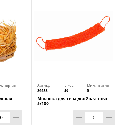
н. партия
Артикул
В кор.
Мин. партия
36283
50
5
льная,
Мочалка для тела двойная, пояс,
5/100