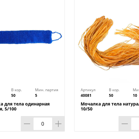
В кор.
Мин. партия
Артикул
В кор.
Ми
50
5
40081
50
10
а для тела одинарная
Мочалка для тела натура
, 5/100
10/50