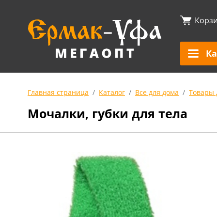
Корз
Ка
Главная страница
Каталог
Все для дома
Товары 
Мочалки, губки для тела