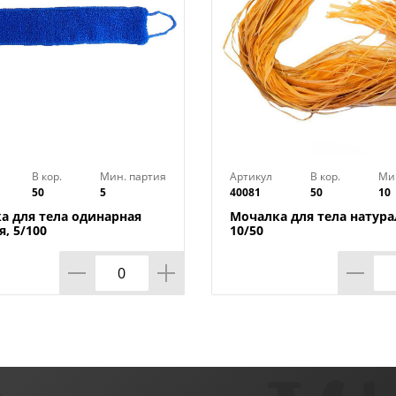
В кор.
Мин. партия
Артикул
В кор.
Ми
50
5
40081
50
10
а для тела одинарная
Мочалка для тела натура
, 5/100
10/50