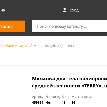
ина
Вход
талог
для бани и сауны
Мочалки, губки для тела
Мочалка
для тела полипроп
средней жесткости «TERRY», 
Артикул
На складе
В кор.
Мин. партия
459661
Нет
48
16