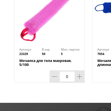
Артикул
В кор.
Мин. партия
Артикул
23329
50
5
7054
Мочалка для тела махровая,
Мочалк
5/100
длинная