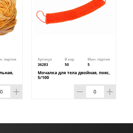
н. партия
Артикул
В кор.
Мин. партия
36283
50
5
льная,
Мочалка для тела двойная, пояс,
5/100