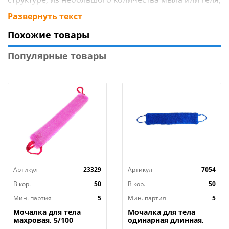
образуется устойчивая и обильная пена. Мягкая
Развернуть текст
мочалка идеально подходит для чувствительной
Похожие товары
кожи.¶На нашем сайте вы можете купить мочалки
оптом, с доставкой по России.
Популярные товары
Артикул
23329
Артикул
7054
В кор.
50
В кор.
50
Мин. партия
5
Мин. партия
5
Мочалка для тела
Мочалка для тела
махровая, 5/100
одинарная длинная,
5/100