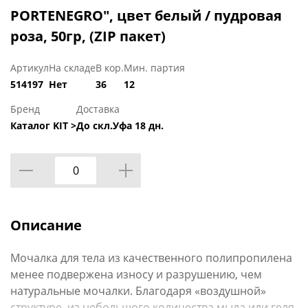
PORTENEGRO", цвет белый / пудровая
роза, 50гр, (ZIP пакет)
Артикул
На складе
В кор.
Мин. партия
514197
Нет
36
12
Бренд
Доставка
Каталог KIT >
До скл.Уфа 18 дн.
Описание
Мочалка для тела из качественного полипропилена
менее подвержена износу и разрушению, чем
натуральные мочалки. Благодаря «воздушной»
структуре, из небольшого количества мыла или геля,