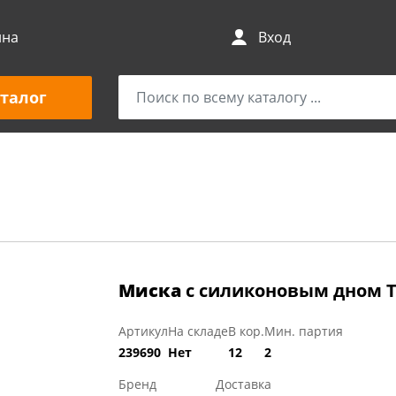
ина
Вход
талог
Миска
с силиконовым дном Ti
Артикул
На складе
В кор.
Мин. партия
239690
Нет
12
2
Бренд
Доставка