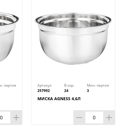
н. партия
Артикул
В кор.
Мин. партия
257992
24
3
МИСКА AGNESS 4,6Л