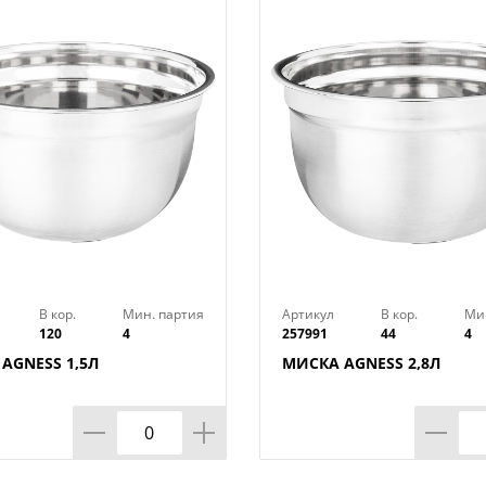
В кор.
Мин. партия
Артикул
В кор.
Ми
120
4
257991
44
4
AGNESS 1,5Л
МИСКА AGNESS 2,8Л