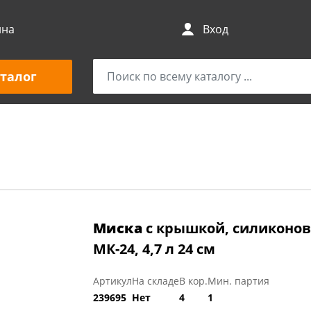
ина
Вход
талог
Миска
с крышкой, силиконов
МК-24, 4,7 л 24 см
Артикул
На складе
В кор.
Мин. партия
239695
Нет
4
1