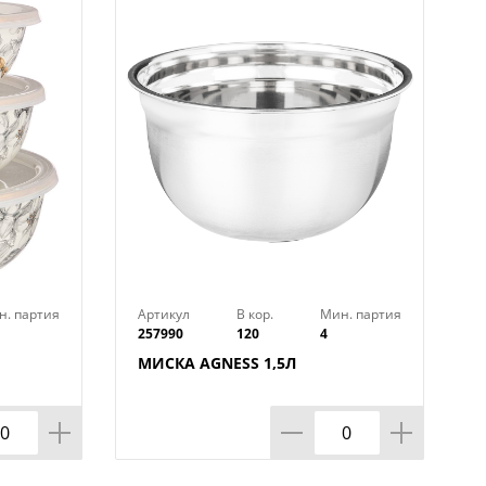
н. партия
Артикул
В кор.
Мин. партия
257990
120
4
МИСКА AGNESS 1,5Л
ЕРИЯ
,3Л