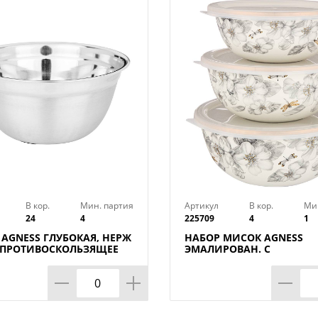
В кор.
Мин. партия
Артикул
В кор.
Ми
24
4
225709
4
1
AGNESS ГЛУБОКАЯ, НЕРЖ
НАБОР МИСОК AGNESS
, ПРОТИВОСКОЛЬЗЯЩЕЕ
ЭМАЛИРОВАН. С
 СМ 4,2 Л
ПЛАСТИК.КРЫШКАМИ, С
ЯБЛОНЕВЫЙ САД,
6ПР.14/16/18СМ, 0,6/0,9/1