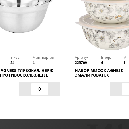
В кор.
Мин. партия
Артикул
В кор.
Ми
24
4
225709
4
1
AGNESS ГЛУБОКАЯ, НЕРЖ
НАБОР МИСОК AGNESS
, ПРОТИВОСКОЛЬЗЯЩЕЕ
ЭМАЛИРОВАН. С
 СМ 4,2 Л
ПЛАСТИК.КРЫШКАМИ, С
ЯБЛОНЕВЫЙ САД,
6ПР.14/16/18СМ, 0,6/0,9/1