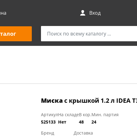
ина
Вход
талог
Миска
с крышкой 1.2 л IDEA Т
Артикул
На складе
В кор.
Мин. партия
525133
Нет
48
24
Бренд
Доставка