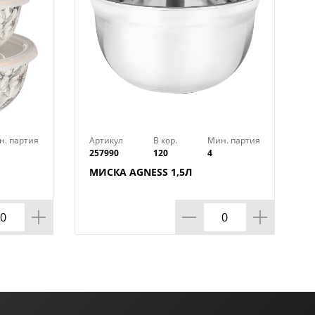
н. партия
Артикул
В кор.
Мин. партия
257990
120
4
МИСКА AGNESS 1,5Л
ЕРИЯ
,3Л