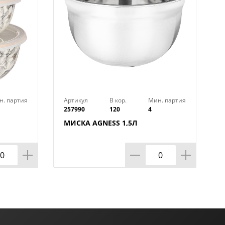
н. партия
Артикул
В кор.
Мин. партия
257990
120
4
МИСКА AGNESS 1,5Л
ЕРИЯ
,3Л