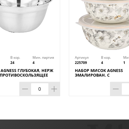
В кор.
Мин. партия
Артикул
В кор.
Ми
24
4
225709
4
1
AGNESS ГЛУБОКАЯ, НЕРЖ
НАБОР МИСОК AGNESS
, ПРОТИВОСКОЛЬЗЯЩЕЕ
ЭМАЛИРОВАН. С
 СМ 4,2 Л
ПЛАСТИК.КРЫШКАМИ, С
ЯБЛОНЕВЫЙ САД,
6ПР.14/16/18СМ, 0,6/0,9/1