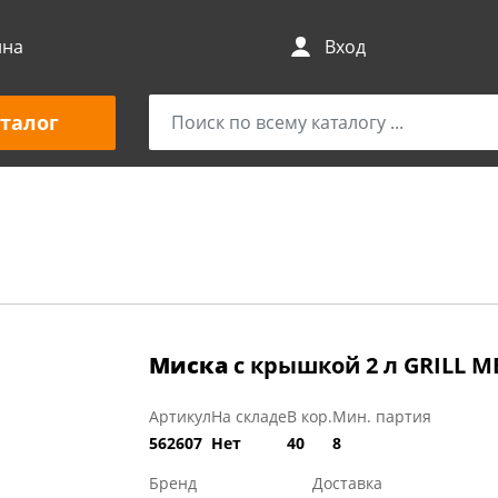
ина
Вход
талог
Миска
с крышкой 2 л GRILL M
Артикул
На складе
В кор.
Мин. партия
562607
Нет
40
8
Бренд
Доставка