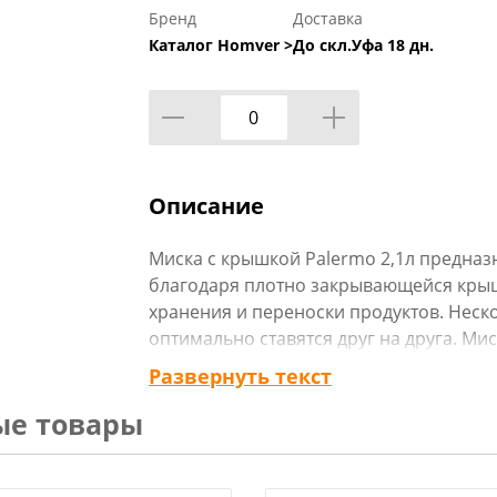
Бренд
Доставка
Каталог Homver >
До скл.Уфа 18 дн.
Описание
Миска с крышкой Palermo 2,1л предназ
благодаря плотно закрывающейся крыш
хранения и переноски продуктов. Неск
оптимально ставятся друг на друга. М
порционного деления или переливания
Развернуть текст
прозрачном цвете с вкраплениями под 
ые товары
рустик в вашем доме. Внешняя сторона
матовую поверхность, поэтому миска не
тактильные ощущения. Содержит до 5% 