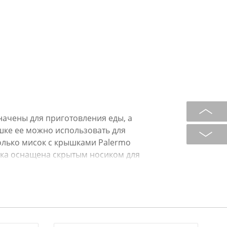
начены для приготовления еды, а
ке ее можно использовать для
олько мисок с крышками Palermo
иска оснащена скрытым носиком для
 содержимого миски. Миска в
«крафт» создаст атмосферу в стиле
 корпуса имеет бархатистую
 скользит в руках и дарит приятные
древесной стружки, которая