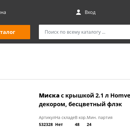
ина
Вход
талог
Миска
с крышкой 2.1 л Homver
декором, бесцветный флэк
Артикул
На складе
В кор.
Мин. партия
532328
Нет
48
24