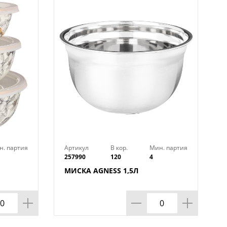
евый оттенок и приятный аромат.
тываемого пищевого
маринадов и горячего.
н. партия
Артикул
В кор.
Мин. партия
257990
120
4
МИСКА AGNESS 1,5Л
ЕРИЯ
,3Л