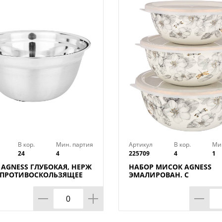
придает изделиям натуральный коричн
Изготовлена из безопасного перераба
полипропилена, который подходит для 
Температурный режим: -5 +70°С.
В кор.
Мин. партия
Артикул
В кор.
Ми
24
4
225709
4
1
AGNESS ГЛУБОКАЯ, НЕРЖ
НАБОР МИСОК AGNESS
, ПРОТИВОСКОЛЬЗЯЩЕЕ
ЭМАЛИРОВАН. С
 СМ 4,2 Л
ПЛАСТИК.КРЫШКАМИ, С
ЯБЛОНЕВЫЙ САД,
6ПР.14/16/18СМ, 0,6/0,9/1