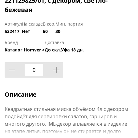
221129825/01, с декором, светло-
бежевая
Артикул
На складе
В кор.
Мин. партия
532417
Нет
60
30
Бренд
Доставка
Каталог Homver >
До скл.Уфа 18 дн.
Описание
Квадратная стильная миска объёмом 4л с декором
подойдёт для сервировки салатов, гарниров и
многого другого. IML-декор вплавляется в изделие
на этапе литья, поэтому он не стирается и долго