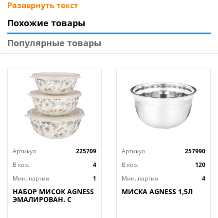
радует глаз. Миски выпускаются в двух объёмах - 2л
Развернуть текст
и 4л, которые удобно вкладываются друг в друга для
Похожие товары
компактного хранения.Для производства
используется безопасный полипропилен, который
Популярные товары
подходит для СВЧ и не содержит бисфенола А.
Артикул
225709
Артикул
257990
В кор.
4
В кор.
120
Мин. партия
1
Мин. партия
4
НАБОР МИСОК AGNESS
МИСКА AGNESS 1,5Л
ЭМАЛИРОВАН. С
ПЛАСТИК.КРЫШКАМИ,
СЕРИЯ ЯБЛОНЕВЫЙ