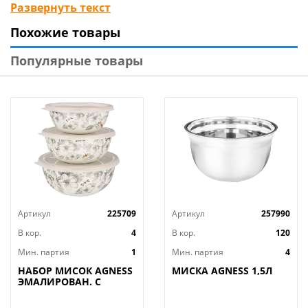
радует глаз. Для производства используется
Развернуть текст
безопасный полипропилен, который подходит для
Похожие товары
СВЧ и не содержит бисфенола А.
Популярные товары
Артикул
225709
Артикул
257990
В кор.
4
В кор.
120
Мин. партия
1
Мин. партия
4
НАБОР МИСОК AGNESS
МИСКА AGNESS 1,5Л
ЭМАЛИРОВАН. С
ПЛАСТИК.КРЫШКАМИ,
СЕРИЯ ЯБЛОНЕВЫЙ