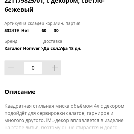
221179825/01, с декором, светло-
бежевый
Артикул
На складе
В кор.
Мин. партия
532419
Нет
60
30
Бренд
Доставка
Каталог Homver >
До скл.Уфа 18 дн.
Описание
Квадратная стильная миска объёмом 4л с декором
подойдёт для сервировки салатов, гарниров и
многого другого. IML-декор вплавляется в изделие
на этапе литья, поэтому он не стирается и долго