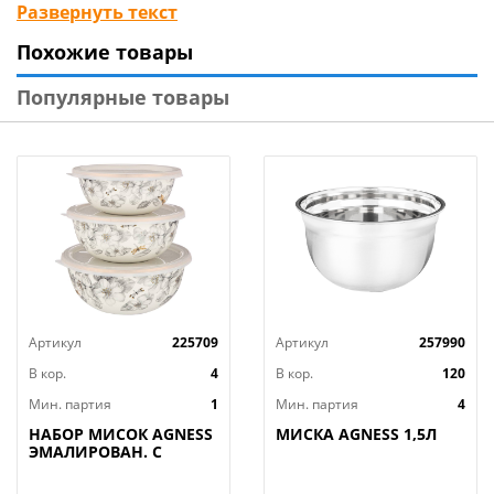
радует глаз. Миски выпускаются в двух объёмах - 2л
Развернуть текст
и 4л, которые удобно вкладываются друг в друга для
Похожие товары
компактного хранения. Для производства
используется безопасный полипропилен, который
Популярные товары
подходит для СВЧ и не содержит бисфенола А.
Артикул
225709
Артикул
257990
В кор.
4
В кор.
120
Мин. партия
1
Мин. партия
4
НАБОР МИСОК AGNESS
МИСКА AGNESS 1,5Л
ЭМАЛИРОВАН. С
ПЛАСТИК.КРЫШКАМИ,
СЕРИЯ ЯБЛОНЕВЫЙ