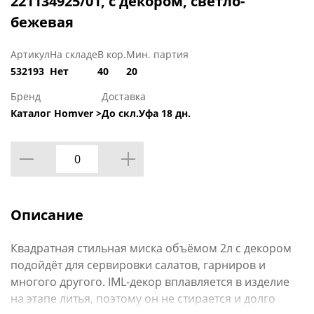
221134925/01, с декором, светло-
бежевая
Артикул
На складе
В кор.
Мин. партия
532193
Нет
40
20
Бренд
Доставка
Каталог Homver >
До скл.Уфа 18 дн.
Описание
Квадратная стильная миска объёмом 2л с декором
подойдёт для сервировки салатов, гарниров и
многого другого. IML-декор вплавляется в изделие
на этапе литья, поэтому он не стирается и долго