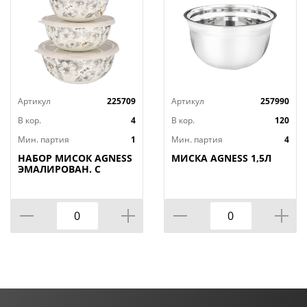
Артикул
225709
Артикул
257990
В кор.
4
В кор.
120
Мин. партия
1
Мин. партия
4
НАБОР МИСОК AGNESS
МИСКА AGNESS 1,5Л
ЭМАЛИРОВАН. С
ПЛАСТИК.КРЫШКАМИ,
СЕРИЯ ЯБЛОНЕВЫЙ
САД, 6ПР.14/16/18СМ,
0,6/0,9/1,3Л