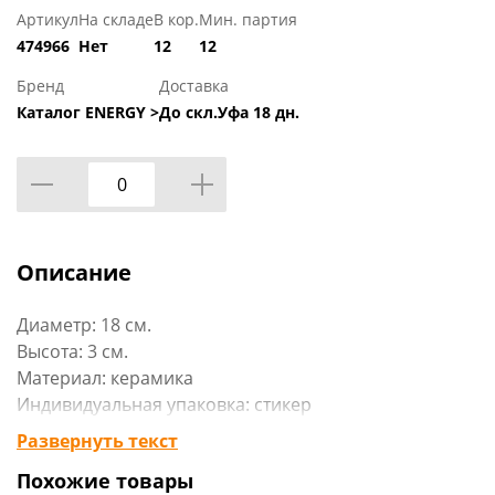
Артикул
На складе
В кор.
Мин. партия
474966
Нет
12
12
Бренд
Доставка
Каталог ENERGY >
До скл.Уфа 18 дн.
Описание
Диаметр: 18 см.
Высота: 3 см.
Материал: керамика
Индивидуальная упаковка: стикер
Развернуть текст
Изделие отлично подходит для сервировки стола и
Похожие товары
подачи блюд. Кроме того, наличие небольших