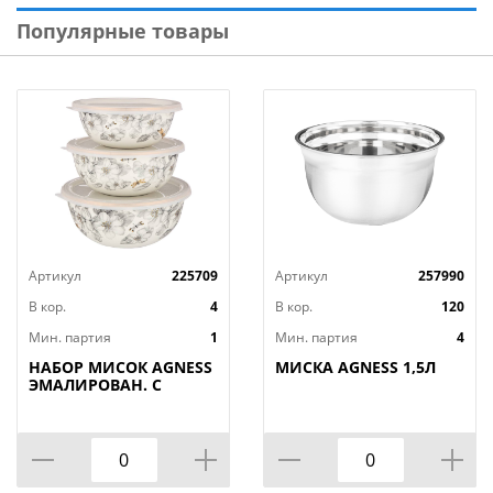
бортиков позволяет запекать продукты прямо в
Популярные товары
тарелке!
Артикул
225709
Артикул
257990
В кор.
4
В кор.
120
Мин. партия
1
Мин. партия
4
НАБОР МИСОК AGNESS
МИСКА AGNESS 1,5Л
ЭМАЛИРОВАН. С
ПЛАСТИК.КРЫШКАМИ,
СЕРИЯ ЯБЛОНЕВЫЙ
САД, 6ПР.14/16/18СМ,
0,6/0,9/1,3Л