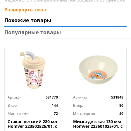
А.
Развернуть текст
Похожие товары
Популярные товары
Артикул
531770
Артикул
531848
В кор.
144
В кор.
80
Мин. партия
72
Мин. партия
40
Стакан детский 280 мл
Миска детская 130 мм
Homver 223502525/01, с
Homver 223501025/01, с
декором Кошечка
декором Сафари,