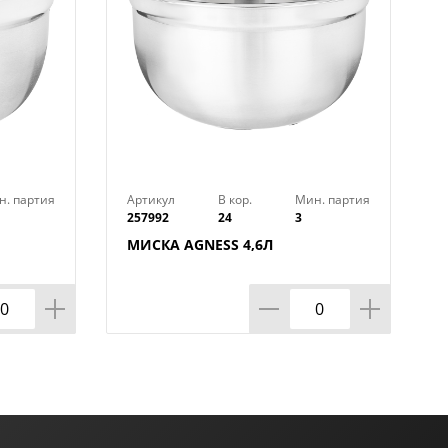
н. партия
Артикул
В кор.
Мин. партия
257992
24
3
МИСКА AGNESS 4,6Л