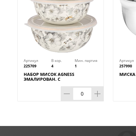
Артикул
В кор.
Мин. партия
Артикул
225709
4
1
257990
НАБОР МИСОК AGNESS
МИСКА 
ЭМАЛИРОВАН. С
ПЛАСТИК.КРЫШКАМИ, СЕРИЯ
ЯБЛОНЕВЫЙ САД,
6ПР.14/16/18СМ, 0,6/0,9/1,3Л