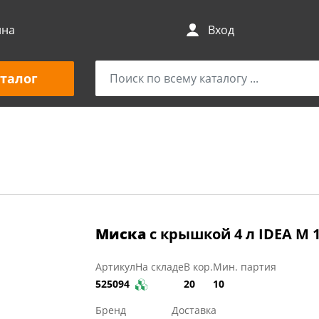
ина
Вход
талог
Миска
с крышкой 4 л IDEA М 
Артикул
На складе
В кор.
Мин. партия
525094
20
10
Бренд
Доставка