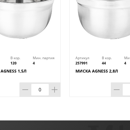
В кор.
Мин. партия
Артикул
В кор.
Ми
120
4
257991
44
4
AGNESS 1,5Л
МИСКА AGNESS 2,8Л