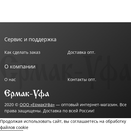
Линия: без линии
Материал корпуса: нержавеющая сталь 18/10
Объём: 2.8 л
Толщина бортов: 0.05 см
Цвет товара: хром
Сервис и поддержка
Длина изделия: 210 мм
Ширина изделия: 210 мм
Как сделать заказ
Доставка опт.
Высота изделия: 110 мм
Бренд: Kukmara
О компании
Страна изготовитель: Россия
О нас
Контакты опт.
2020 ©
ООО «ЕрмакУфа»
— оптовый интернет-магазин. Все
права защищены. Доставка по всей России!
Продолжая использовать сайт, вы соглашаетесь на обработку
файлов cookie