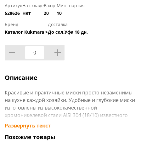
Артикул
На складе
В кор.
Мин. партия
528626
Нет
20
10
Бренд
Доставка
Каталог Kukmara >
До скл.Уфа 18 дн.
Описание
Красивые и практичные миски просто незаменимы
на кухне каждой хозяйки. Удобные и глубокие миски
изготовлены из высококачественной
хромоникелевой стали AISI 304 (18/10) известного
мирового производителя нержавеющей стали -
Развернуть текст
южнокорейского концерна «POSCO», который
Похожие товары
является лидером в производстве нержавеющей