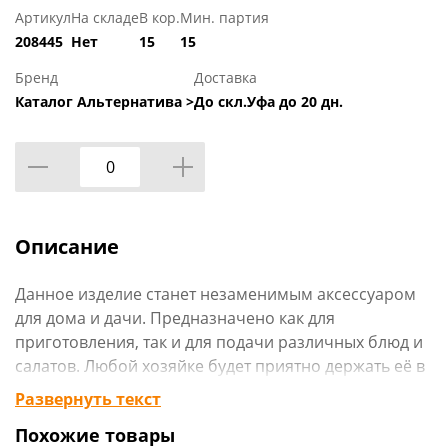
Артикул
На складе
В кор.
Мин. партия
208445
Нет
15
15
Бренд
Доставка
Каталог Альтернатива >
До скл.Уфа до 20 дн.
Описание
Данное изделие станет незаменимым аксессуаром
для дома и дачи. Предназначено как для
приготовления, так и для подачи различных блюд и
салатов. Любой хозяйке будет приятно держать её в
руках.
Развернуть текст
Похожие товары
Технические характеристики: