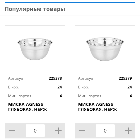
Цвет: Прозрачный
Популярные товары
Вес: 0.227 кг
Размеры изделия (ДхШхВ): 360х345х135 мм
Тип товара: Чаша
Серия: Стиль
Материал: Полипропилен (ПП)
Артикул
225378
Артикул
225379
В кор.
24
В кор.
24
Мин. партия
4
Мин. партия
4
МИСКА AGNESS
МИСКА AGNESS
ГЛУБОКАЯ, НЕРЖ
ГЛУБОКАЯ, НЕРЖ
СТАЛЬ,
СТАЛЬ,
ПРОТИВОСКОЛЬЗЯЩЕЕ
ПРОТИВОСКОЛЬЗЯЩЕЕ
ДНО, 26 СМ 3 Л
ДНО, 28 СМ 4,2 Л