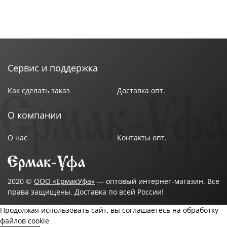
или день рождения!
Чаша «Оазис» изготовлена из безопасного
пищевого пластика, её можно мыть в
посудомоечной машине.
Сервис и поддержка
Технические характеристики:
Как сделать заказ
Доставка опт.
Цвет: Розовый
Вес: 0.25 кг
О компании
Размеры изделия (ДхШхВ): 250х245х130 мм
Тип товара: Чаша
О нас
Контакты опт.
Серия: Оазис
2020 ©
ООО «ЕрмакУфа»
— оптовый интернет-магазин. Все
права защищены. Доставка по всей России!
Продолжая использовать сайт, вы соглашаетесь на обработку
файлов cookie