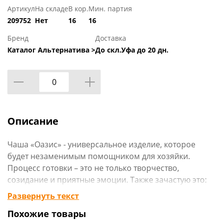
Артикул
На складе
В кор.
Мин. партия
209752
Нет
16
16
Бренд
Доставка
Каталог Альтернатива >
До скл.Уфа до 20 дн.
Описание
Чаша «Оазис» - универсальное изделие, которое
будет незаменимым помощником для хозяйки.
Процесс готовки – это не только творчество,
созидание и приятные эмоции. Также зачастую это:
горы посуды, которую нужно перемыть; это
Развернуть текст
необходимость компактно уложить приготовленное
Похожие товары
в холодильник и т.д. Данная чаша решает все