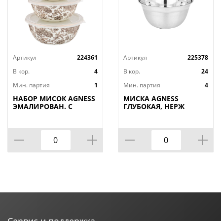
Артикул
224361
Артикул
225378
В кор.
4
В кор.
24
Мин. партия
1
Мин. партия
4
НАБОР МИСОК AGNESS
МИСКА AGNESS
ЭМАЛИРОВАН. С
ГЛУБОКАЯ, НЕРЖ
ПЛАСТИК.КРЫШКАМИ,
СТАЛЬ,
СЕРИЯ ROYAL GARDEN
ПРОТИВОСКОЛЬЗЯЩЕЕ
6ПР. 14/16/18СМ,
ДНО, 26 СМ 3 Л
0,6/0,9/1,3Л