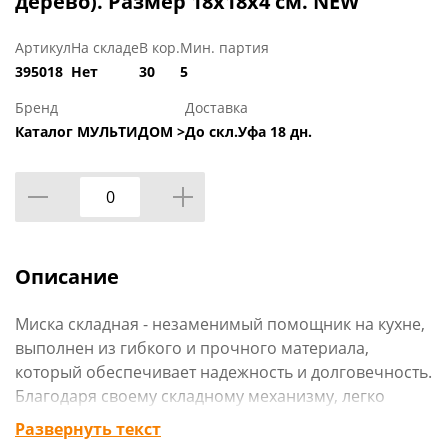
дерево). Размер 18х18х4 см. NEW
Артикул
На складе
В кор.
Мин. партия
395018
Нет
30
5
Бренд
Доставка
Каталог МУЛЬТИДОМ >
До скл.Уфа 18 дн.
Описание
Миска складная - незаменимый помощник на кухне,
выполнен из гибкого и прочного материала,
который обеспечивает надежность и долговечность.
Благодаря своему складному механизму, легко
разворачивается и складывается, позволяя
Развернуть текст
экономить полезное пространство и удобно хранить