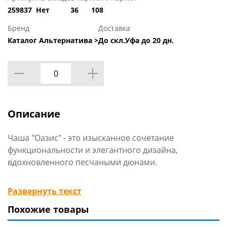
259837
Нет
36
108
Бренд
Доставка
Каталог Альтернатива >
До скл.Уфа до 20 дн.
Описание
Чаша "Оазис" - это изысканное сочетание
функциональности и элегантного дизайна,
вдохновленного песчаными дюнами.
Глянцевая внутри, благодаря чему еда не будет
Развернуть текст
прилипать к стенкам и легко очищаться. Нежные
Похожие товары
оттенки создают атмосферу спокойствия и
умиротворения, характерную для настоящего