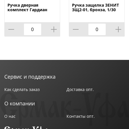
Индивидуальная упаковка : Коробка
Ручка дверная
Ручка защелка ЗЕНИТ
комплект Гардиан
ЗЩ2-01, бронза, 1/30
4112 Вега медный
антик. к замку
Гардиан 3012, 1/12
Сервис и поддержка
Как сделать заказ
Доставка опт.
О компании
О нас
Контакты опт.