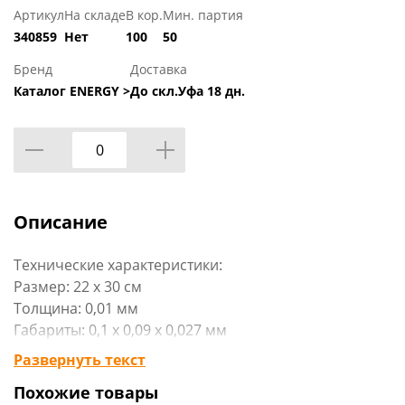
Артикул
На складе
В кор.
Мин. партия
340859
Нет
100
50
Бренд
Доставка
Каталог ENERGY >
До скл.Уфа 18 дн.
Описание
Технические характеристики:
Размер: 22 х 30 см
Толщина: 0,01 мм
Габариты: 0,1 х 0,09 х 0,027 мм
Вид упаковки: пакет с подвесом, стикер
Развернуть текст
Материал изделия: полиэтилен
Похожие товары
Бренд: «Рыжий кот»