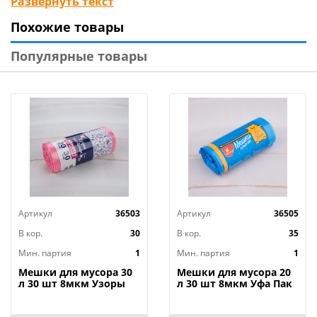
Развернуть текст
до 10 литров. Легко извлекаются из ведра, не рвутся
Похожие товары
и не протекают. Благодаря небольшому размеру
удобны для ежедневного использования. Идеально
Популярные товары
подходят для сортировки вторсырья. Для дома или
офиса. Компактная упаковка удобна для хранения и
транспортировки. Технические характеристики:
Объем: 30л. Кол-во в рулоне: 30 шт. Толщина: 6 мкм.
Состав: ПНД. Стандарт (без завязок). Цвет: черный.
Артикул
36503
Артикул
36505
В кор.
30
В кор.
35
Мин. партия
1
Мин. партия
1
Мешки для мусора 30
Мешки для мусора 20
л 30 шт 8мкм Узоры
л 30 шт 8мкм Уфа Пак
Чистоты ПНД,
ПНД синие, 1/35
розовые, 1/30