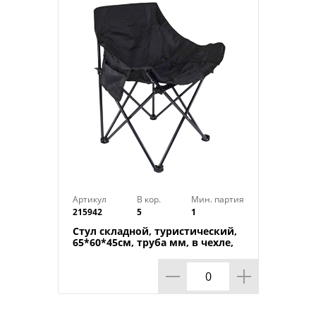
Артикул
В кор.
Мин. партия
215942
5
1
Стул складной, туристический,
65*60*45см, труба мм, в чехле,
1/20