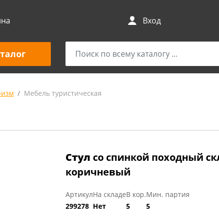
ина
Вход
талог
ризм
Мебель туристическая
Стул
со спинкой походный с
коричневый
Артикул
На складе
В кор.
Мин. партия
299278
Нет
5
5