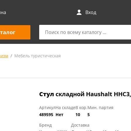
ина
Вход
талог
ризм
Мебель туристическая
Стул
складной Haushalt ННС
Артикул
На складе
В кор.
Мин. партия
489595
Нет
10
5
Бренд
Доставка