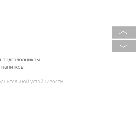
м подголовником
 напитков
олнительной устойчивости
м