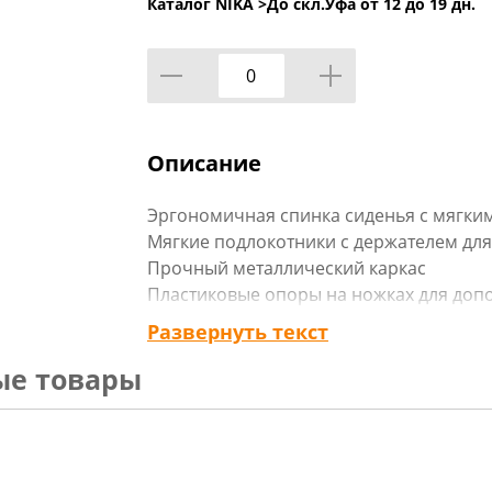
Каталог NIKA >
До скл.Уфа от 12 до 19 дн.
Описание
Эргономичная спинка сиденья с мягки
Мягкие подлокотники с держателем для
Прочный металлический каркас
Пластиковые опоры на ножках для доп
Ткань с водоотталкивающим покрытие
Развернуть текст
Сумка-чехол для хранения и переноски
ые товары
Легко чистится
Максимальная нагрузка - до 100 кг