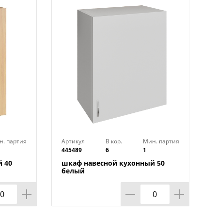
защищает корпус от контакта с
вить мебель по уровню даже на
жность устанавливать их не вплотную
рокладки коммуникаций
н. партия
Артикул
В кор.
Мин. партия
445489
6
1
я: с полками или с посудосушкой.
 40
шкаф навесной кухонный 50
белый
но приобрести отдельно и