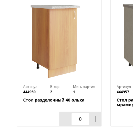
Артикул
В кор.
Мин. партия
Артикул
444950
2
1
444957
Стол разделочный 40 ольха
Стол р
мрамор