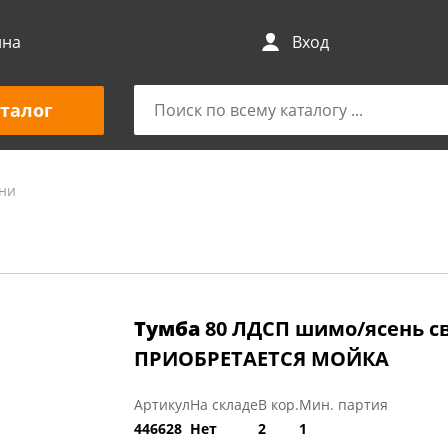
ина
Вход
талог
хни
Тумба
80 ЛДСП шимо/ясень 
ПРИОБРЕТАЕТСЯ МОЙКА
Артикул
На складе
В кор.
Мин. партия
446628
Нет
2
1