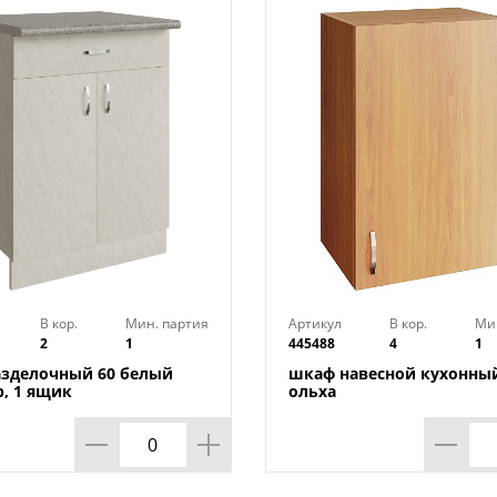
- Изделия оснащены цоколем, который 
полом и облегчает уборку.
- Регулируемые ножки позволяют выста
неровных основаниях.
- Глубина тумб 436 мм, что дает возмо
к стене, оставляя пространство для п
(канализационных труб и т.д.).
Навесные шкафы:
В кор.
Мин. партия
Артикул
В кор.
Ми
2
1
445488
4
1
- Доступны в двух вариантах исполнени
азделочный 60 белый
шкаф навесной кухонный
, 1 ящик
ольха
- При необходимости посудосушку мож
установить в шкаф самостоятельно.