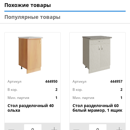
Похожие товары
Популярные товары
Напольная мебель (столы разделочные и тумбы):
- Изделия оснащены цоколем, который защищает
корпус от контакта с полом и облегчает уборку.
- Регулируемые ножки позволяют выставить мебель
по уровню даже на неровных основаниях.
Артикул
444950
Артикул
444957
- Глубина тумб 436 мм, что дает возможность
устанавливать их не вплотную к стене, оставляя
В кор.
2
В кор.
2
пространство для прокладки коммуникаций
Мин. партия
1
Мин. партия
1
(канализационных труб и т.д.).
Стол разделочный 40
Стол разделочный 60
ольха
белый мрамор, 1 ящик