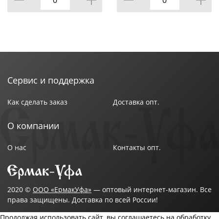
Навесные шкафы:
- Доступны в двух вариантах исполнения: с полками
или с посудосушкой.
- При необходимости посудосушку можно
приобрести отдельно и установить в шкаф
Сервис и поддержка
самостоятельно.
Как сделать заказ
Доставка опт.
О компании
Преимущества мебели:
О нас
Контакты опт.
1. Качественная облицовка - кромка ПВХ защищает
торцы от влаги и механических повреждений.
2. Широкий выбор размеров и цветовых решений
2020 ©
ООО «ЕрмакУфа»
— оптовый интернет-магазин. Все
права защищены. Доставка по всей России!
материала.
Продолжая использовать сайт, вы соглашаетесь на обработку