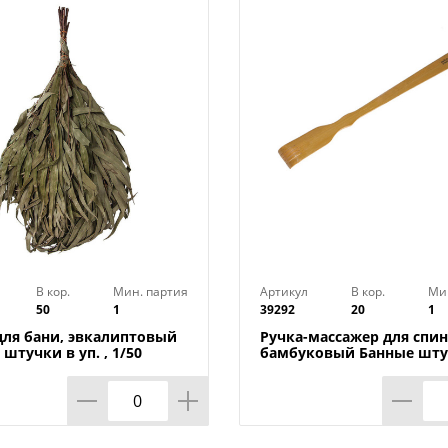
В кор.
Мин. партия
Артикул
В кор.
Ми
50
1
39292
20
1
для бани, эвкалиптовый
Ручка-массажер для спин
штучки в уп. , 1/50
бамбуковый Банные шту
1/20