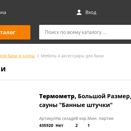
ина
Вход
талог
для бани и сауны
Мебель и аксессуары для бани
ни
Термометр,
Большой Размер, 
сауны "Банные штучки"
Артикул
На складе
В кор.
Мин. партия
435920
Нет
2
1