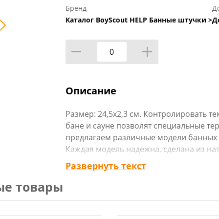
Бренд
Д
Каталог BoyScout HELP Банные штучки >
Д
Описание
Размер: 24,5х2,3 см. Контролировать т
бане и сауне позволят специальные т
предлагаем различные модели банных 
Каждая модель надежна, сделана из на
для здоровья человека, имеет креатив
Развернуть текст
индивидуальности именно вашей бане. 
ые товары
баню, а особенно - париться. Однако п
позволяет следить за температурой и в