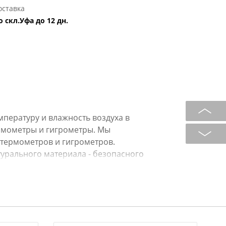
оставка
о скл.Уфа до 12 дн.
емпературу и влажность воздуха в
ермометры и гигрометры. Мы
термометров и гигрометров.
турального материала - безопасного
ное решение, которое добавит
Русский человек любит ходить в
олезно иметь измеритель, который
лажностью воздуха в парилке.