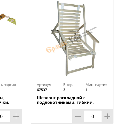
н. партия
Артикул
В кор.
Мин. партия
67537
2
1
ы,
Шезлонг раскладной с
чки,
подлокотниками, гибкий,
Банный Мастер, 1/1