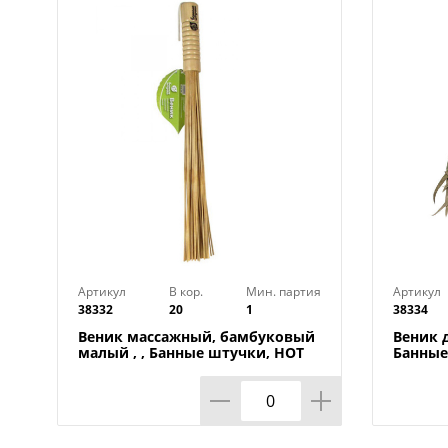
Артикул
В кор.
Мин. партия
Артикул
38332
20
1
38334
Веник массажный, бамбуковый
Веник 
малый , , Банные штучки, HOT
Банные 
POT 40149, 1/20