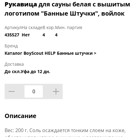
Рукавица
для сауны белая с вышитым
логотипом "Банные Штучки", войлок
Артикул
На складе
В кор.
Мин. партия
435527
Нет
4
4
Бренд
Каталог BoyScout HELP Банные штучки >
Доставка
До скл.Уфа до 12 дн.
Описание
Вес: 200 г. Соль осаждается тонким слоем на коже,