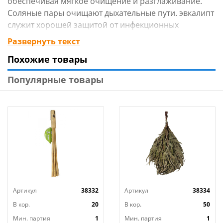
обеспечивая мягкое очищение и разглаживание.
Соляные пары очищают дыхательные пути. эвкалипт
служит хорошей защитой от инфекционных
заболеваний, способствует концентрации
Развернуть текст
внимания, оказывает освежающий и тонизирующий
Похожие товары
эффект. Хватает примерно до 3-х посещений сауны,
бани.
Популярные товары
Артикул
38332
Артикул
38334
В кор.
20
В кор.
50
Мин. партия
1
Мин. партия
1