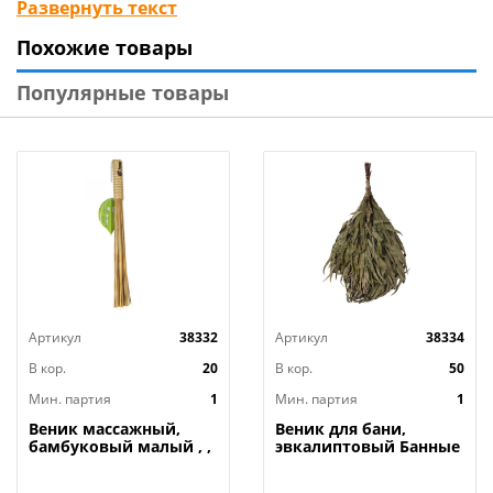
Развернуть текст
Технические характеристики
:
Похожие товары
Материал: дерево (липа)
Бренд: Банный мастер
Популярные товары
Страна изготовитель: Россия
Артикул
38332
Артикул
38334
В кор.
20
В кор.
50
Мин. партия
1
Мин. партия
1
Веник массажный,
Веник для бани,
бамбуковый малый , ,
эвкалиптовый Банные
Банные штучки, HOT
штучки в уп. , 1/50
POT 40149, 1/20