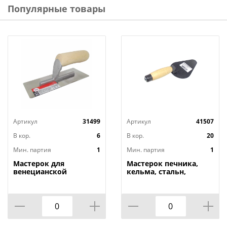
Популярные товары
Артикул
31499
Артикул
41507
В кор.
6
В кор.
20
Мин. партия
1
Мин. партия
1
Мастерок для
Мастерок печника,
венецианской
кельма, стальн,
штукатурки, кельма,
деревянная усиленная
80*200мм, 1403103,
ручка// Россия, 1/20
Т4Р, 1/60