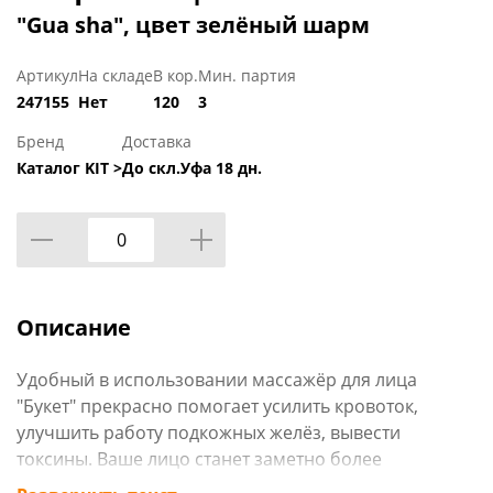
"Gua sha", цвет зелёный шарм
Артикул
На складе
В кор.
Мин. партия
247155
Нет
120
3
Бренд
Доставка
Каталог KIT >
До скл.Уфа 18 дн.
Описание
Удобный в использовании массажёр для лица
"Букет" прекрасно помогает усилить кровоток,
улучшить работу подкожных желёз, вывести
токсины. Ваше лицо станет заметно более
тонизированным и свежим при сбалансированном