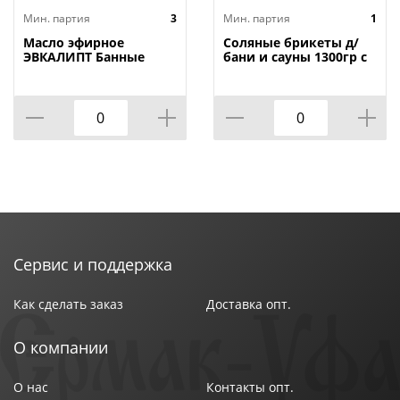
аромалампы послужит приятным дополнением для
Мин. партия
3
Мин. партия
1
романтического свидания.
Масло эфирное
Соляные брикеты д/
ЭВКАЛИПТ Банные
бани и сауны 1300гр с
штучки 15 мл, 3/28
травами Эвкалипт
Банные штучки, 1/9
Сервис и поддержка
Как сделать заказ
Доставка опт.
О компании
О нас
Контакты опт.