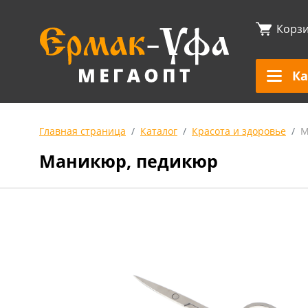
Корз
Ка
Главная страница
Каталог
Красота и здоровье
М
Маникюр, педикюр