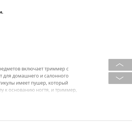
н.
едметов включает триммер с
т для домашнего и салонного
тикулы имеет пушер, который
лу к основанию ногтя, и триммер,
ижая вероятность травмирования
ями эффективно и быстро обрезает
й срез без расслоения. Ножницы из
ноготь, повторяя его естественный
ственной стали, не ржавеют и легко