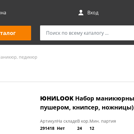
ина
Вход
талог
аникюр, педикюр
ЮНИLOOK
Набор маникюрный
пушером, книпсер, ножницы),
Артикул
На складе
В кор.
Мин. партия
291418
Нет
24
12