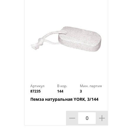
дезинфицируются.
Технические характеристики:
Тип товара : Набор маникюрный
Бренд : ЮНИLOOK
Материал : Металл
Размер упаковки : 13,4х7,8х0,4 см
Цвет : Серебряный
Вес в упаковке : 0,035 кг
Страна производства : Китай
Артикул
В кор.
Мин. партия
87235
144
3
Пемза натуральная YORK, 3/144