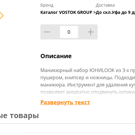
Бренд
Доставка
Каталог VOSTOK GROUP >
До скл.Уфа до 9 д
Описание
Маникюрный набор ЮНИLOOK из 3-х пр
пушером, книпсер и ножницы. Подходи
маникюра. Инструмент для удаления ку
позволяет аккуратно отодвинуть кутику
который бережно удаляет кутикулу, сн
Развернуть текст
живой ткани. Книпсер с острыми лезви
ые товары
ногти любой плотности, образуя четки
нержавеющей стали деликатно срезают 
изгиб. Все предметы выполнены из каче