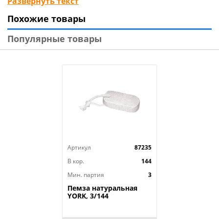
Развернуть текст
Изготовлено: колодка из дерева (бук), пропитанного
Похожие товары
воском, ворс из синтетической щетины
(полипропилен).
Популярные товары
Размер 7,5х3,6х5см.
Артикул
87235
В кор.
144
Мин. партия
3
Пемза натуральная
YORK, 3/144