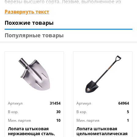
березы высшего сорта. Лезвие, выполненное из
высокоуглеродистой стали с антикоррозийным
Развернуть текст
покрытием, обеспечивает надежность и долгий срок
Похожие товары
эксплуатации лопаты.
Популярные товары
Технические характеристики
:
Тип лопаты: Совковая
Общая длина: 123 см
Материал корпуса: Углеродистая сталь
Артикул
31454
Артикул
64964
В кор.
30
В кор.
5
Мин. партия
10
Мин. партия
1
Лопата штыковая
Лопата штыковая
нержавеющая сталь,
цельнометаллическая