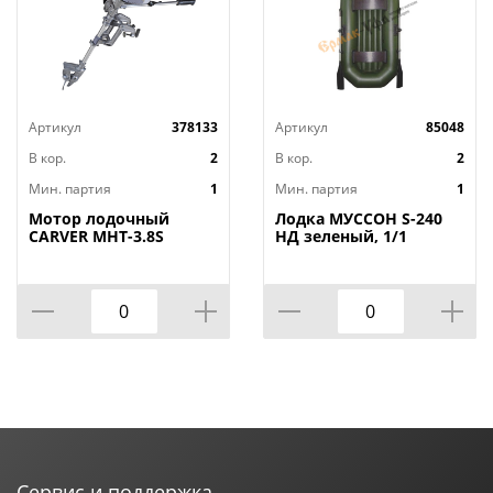
Артикул
378133
Артикул
85048
В кор.
2
В кор.
2
Мин. партия
1
Мин. партия
1
Мотор лодочный
Лодка МУССОН S-240
CARVER MHT-3.8S
НД зеленый, 1/1
Сервис и поддержка