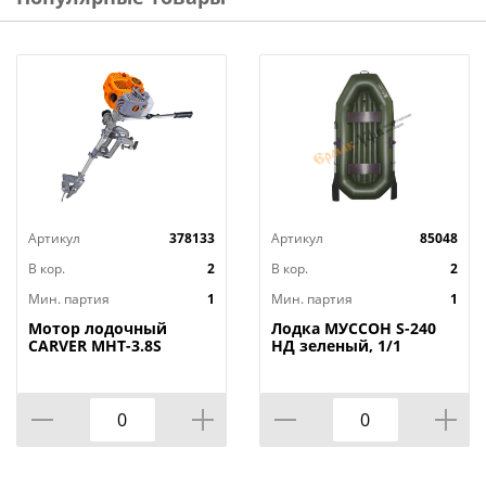
Насос и весла в комплекте
Артикул
378133
Артикул
85048
В кор.
2
В кор.
2
Мин. партия
1
Мин. партия
1
Мотор лодочный
Лодка МУССОН S-240
CARVER MHT-3.8S
НД зеленый, 1/1