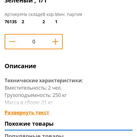
зеленый , 1/1
Артикул
На складе
В кор.
Мин. партия
76135
2
2
1
Описание
Технические характеристики
:
Вместительность: 2 чел.
Грузоподъемность: 250 кг
Масса в сборе: 21 кг
Длина лодки: 2600 мм
Развернуть текст
Ширина лодки: 1300 мм
Похожие товары
Диаметр баллона: 360 мм
Мощность двигателя: 5 л.с.
Популярные товары