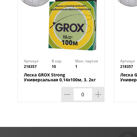
Артикул
В кор.
Мин. партия
Артикул
218357
10
1
218357
Леска GROX Strong
Леска 
Универсальная 0,14х100м, 3. 2кг
Универс
1/500
1/500