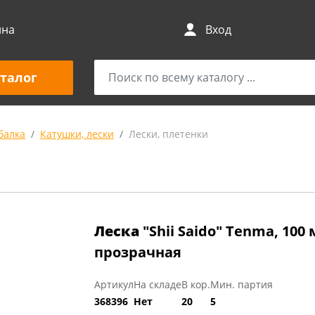
ина
Вход
талог
балка
Катушки, лески
Лески, плетенки
Леска
"Shii Saido" Tenma, 100 м
прозрачная
Артикул
На складе
В кор.
Мин. партия
368396
Нет
20
5