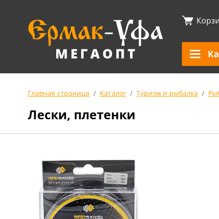
Корз
Ка
Главная страница
Каталог
Туризм и рыбалка
Ры
Лески, плетенки