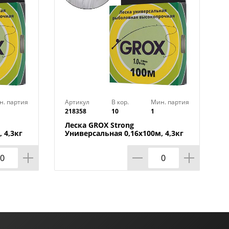
н. партия
Артикул
В кор.
Мин. партия
218358
10
1
Леска GROX Strong
 4,3кг
Универсальная 0,16х100м, 4,3кг
1/500