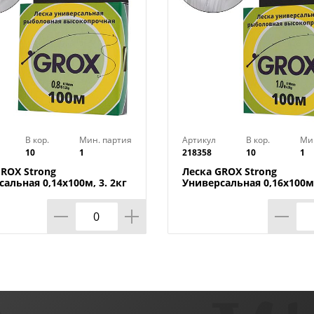
В кор.
Мин. партия
Артикул
В кор.
Ми
10
1
218358
10
1
GROX Strong
Леска GROX Strong
альная 0,14х100м, 3. 2кг
Универсальная 0,16х100м,
1/500