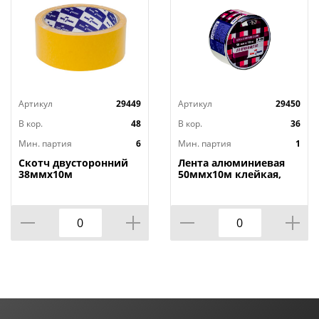
Артикул
29449
Артикул
29450
В кор.
48
В кор.
36
Мин. партия
6
Мин. партия
1
Скотч двусторонний
Лента алюминиевая
38ммх10м
50ммх10м клейкая,
KLEBEBANDER
скотч, KLEBEBANDER
полипропилен
TAK502T, 1/36
38*10PP, 6/48